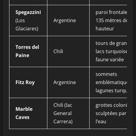
Spegazzini
paroi frontale de
(Los
Argentine
135 mètres de
Glaciares)
hauteur
tours de granit,
Torres del
Chili
lacs turquoise,
Paine
faune variée
sommets
Fitz Roy
Argentine
emblématiques e
lagunes turquois
Chili (lac
grottes colorées
Marble
General
sculptées par
Caves
Carrera)
l’eau