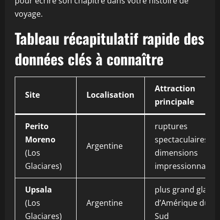
pour écrire son chapitre dans votre histoire de
voyage.
Tableau récapitulatif rapide des
données clés à connaître
Attraction
Site
Localisation
principale
Perito
ruptures
Moreno
spectaculaires et
Argentine
(Los
dimensions
Glaciares)
impressionnante
Upsala
plus grand glacie
(Los
Argentine
d’Amérique du
Glaciares)
Sud