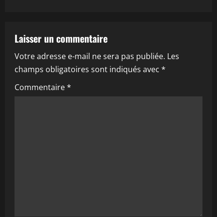
t
n
a
Laisser un commentaire
Votre adresse e-mail ne sera pas publiée.
Les
v
champs obligatoires sont indiqués avec
*
i
Commentaire
*
g
a
t
i
o
n