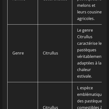
melons et
leurs cousines
agricoles.
Le genre
Citrullus
caractérise les
pastèques
Genre
Citrullus
véritablement
adaptées à la
chaleur
estivale.
L espèce
emblématique
des pastèques
Citrullus
comestibles à