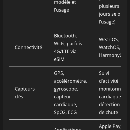
modèle et
plusieurs
l’usage
jours selon
l’usage)
Bluetooth,
Wear OS,
Wi‑Fi, parfois
Connectivité
WatchOS,
4G/LTE via
HarmonyOS
eSIM
GPS,
Suivi
accéléromètre,
d’activité,
Capteurs
gyroscope,
monitoring
clés
capteur
cardiaque,
cardiaque,
détection
SpO2, ECG
de chute
Apple Pay,