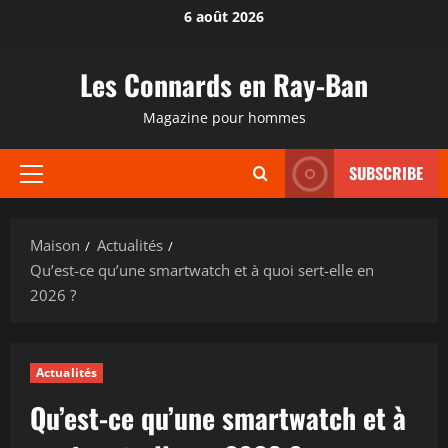
Passer
6 août 2026
au
contenu
Les Connards en Ray-Ban
Magazine pour hommes
SUBSCRIBE
Menu
principal
Maison
Actualités
Qu’est-ce qu’une smartwatch et à quoi sert-elle en
2026 ?
Actualités
Qu’est-ce qu’une smartwatch et à