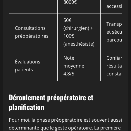
8000€
accessibilit
50€
Transpare
Consultations
(chirurgien) +
et sécurité
préopératoires
100€
parcours
(anesthésiste)
Note
Confiance 
Évaluations
moyenne
résultats
patients
4.8/5
constatés
Déroulement préopératoire et
planification
Pour moi, la phase préopératoire est souvent aussi
déterminante que le geste opératoire. La première