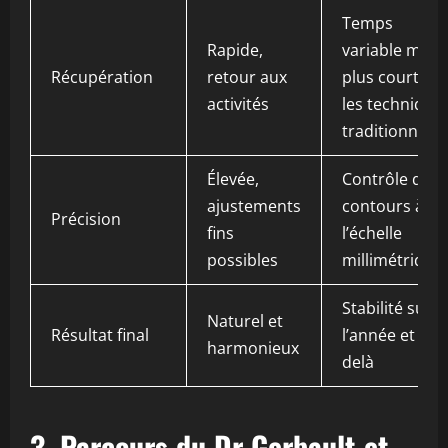
Temps
Rapide,
variable mais
Récupération
retour aux
plus court qu
activités
les technique
traditionnelle
Élevée,
Contrôle des
ajustements
contours à
Précision
fins
l’échelle
possibles
millimétrique
Stabilité sur
Naturel et
Résultat final
l’année et au-
harmonieux
delà
3. Parcours du Dr Gerbault et