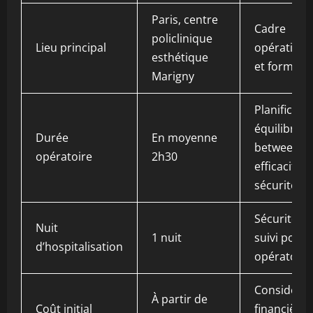
Paris, centre
Cadre
policlinique
Lieu principal
opérationn
esthétique
et formati
Marigny
Planificatio
équilibre
Durée
En moyenne
between
opératoire
2h30
efficacité e
sécurité
Sécurité et
Nuit
1 nuit
suivi post-
d’hospitalisation
opératoire
Considérat
À partir de
Coût initial
financières