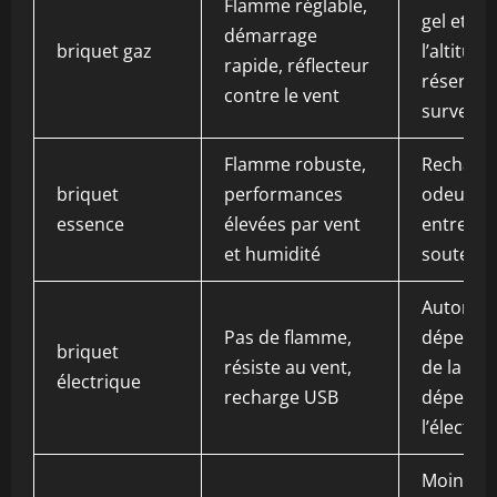
Flamme réglable,
gel et à
démarrage
briquet gaz
l’altitude
rapide, réflecteur
réservoir
contre le vent
surveille
Flamme robuste,
Recharge
briquet
performances
odeur,
essence
élevées par vent
entretie
et humidité
soutenu
Autonom
Pas de flamme,
dépenda
briquet
résiste au vent,
de la bat
électrique
recharge USB
dépenda
l’électro
Moins