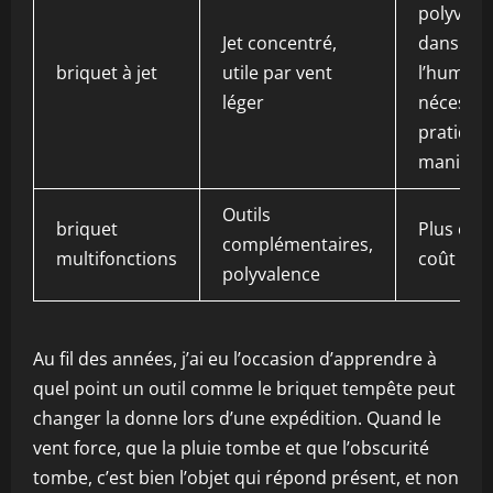
polyvale
Jet concentré,
dans
briquet à jet
utile par vent
l’humidit
léger
nécessit
pratique
manipula
Outils
briquet
Plus com
complémentaires,
multifonctions
coût plus
polyvalence
Au fil des années, j’ai eu l’occasion d’apprendre à
quel point un outil comme le briquet tempête peut
changer la donne lors d’une expédition. Quand le
vent force, que la pluie tombe et que l’obscurité
tombe, c’est bien l’objet qui répond présent, et non