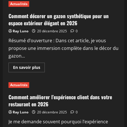
Comment
Actualités
choisir
la
taille
Comment décorer un gazon synthétique pour un
d’implants
mammaires
espace extérieur élégant en 2026
idéale
en
Ray Luno
20 décembre 2025
0
2026
Résumé d’ouverture : Dans cet article, je vous
propose une immersion complète dans le décor du
gazon...
En
En savoir plus
savoir
plus
sur
Comment
Actualités
décorer
un
gazon
Comment améliorer l’expérience client dans votre
synthétique
pour
restaurant en 2026
un
espace
Ray Luno
20 décembre 2025
0
extérieur
élégant
Je me demande souvent pourquoi l’expérience
en
2026