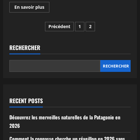
En
En savoir plus
savoir
plus
sur
Pagination
Interview
Précédent
1
2
de
East
des
India
Youth
–
RECHERCHER
publications
William
Doyle
RECHERCHER
RECENT POSTS
Découvrez les merveilles naturelles de la Patagonie en
2026
Comment la connasse cherche un réveillon en 2026 sans