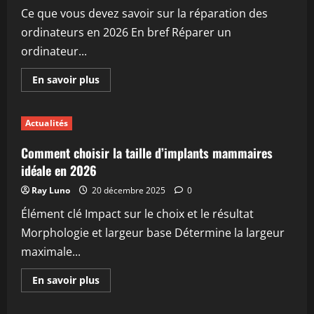
pour
Ce que vous devez savoir sur la réparation des
votre
résidence
ordinateurs en 2026 En bref Réparer un
en
2026
ordinateur...
En
En savoir plus
savoir
plus
sur
Ce
Actualités
que
vous
devez
Comment choisir la taille d’implants mammaires
savoir
sur
idéale en 2026
la
réparation
Ray Luno
20 décembre 2025
0
des
ordinateurs
Élément clé Impact sur le choix et le résultat
en
2026
Morphologie et largeur base Détermine la largeur
maximale...
En
En savoir plus
savoir
plus
sur