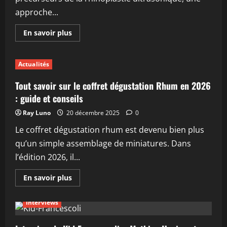
air
approche...
En
En savoir plus
savoir
plus
sur
Dr
Actualités
Gerbault
et
la
Tout savoir sur le coffret dégustation Rhum en 2026
rhinoplastie
ultrasonique
: guide et conseils
:
les
Ray Luno
20 décembre 2025
0
innovations
en
Le coffret dégustation rhum est devenu bien plus
chirurgie
esthétique
qu’un simple assemblage de miniatures. Dans
en
2026
l’édition 2026, il...
En
En savoir plus
savoir
plus
sur
Interviews
Tout
savoir
sur
le