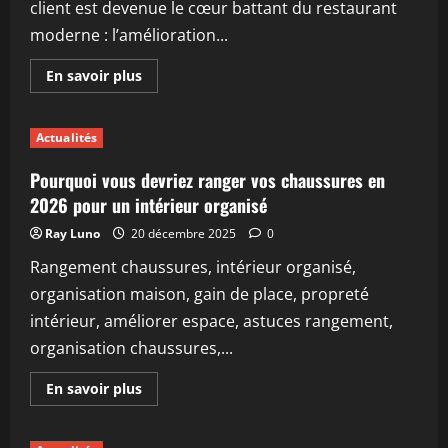
client est devenue le cœur battant du restaurant
moderne : l’amélioration...
En
En savoir plus
savoir
plus
sur
Comment
Actualités
améliorer
l’expérience
client
Pourquoi vous devriez ranger vos chaussures en
dans
votre
2026 pour un intérieur organisé
restaurant
en
Ray Luno
20 décembre 2025
0
2026
Rangement chaussures, intérieur organisé,
organisation maison, gain de place, propreté
intérieur, améliorer espace, astuces rangement,
organisation chaussures,...
En
En savoir plus
savoir
plus
sur
Pourquoi