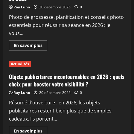
pour
investir
Ray Luno
20 décembre 2025
0
dans
l’immobilier
Photo de grossesse, planification et conseils photo
essentiels pour réussir sa séance en 2026 : je
vous...
En
En savoir plus
savoir
plus
sur
Comment
Actualités
planifier
une
photo
Objets publicitaires incontournables en 2026 : quels
de
grossesse
choix pour booster votre visibilité ?
réussie
en
Ray Luno
20 décembre 2025
0
2026
Résumé d’ouverture : en 2026, les objets
publicitaires restent bien plus que de simples
cadeaux. Ils portent...
En
En savoir plus