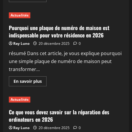
savoir
plus
sur
Objets
Actualités
publicitaires
incontournables
en
Pourquoi une plaque de numéro de maison est
2026
:
indispensable pour votre résidence en 2026
quels
choix
Ray Luno
20 décembre 2025
0
pour
booster
résumé Dans cet article, je vous explique pourquoi
votre
visibilité
une simple plaque de numéro de maison peut
?
transformer...
En
En savoir plus
savoir
plus
sur
Pourquoi
Actualités
une
plaque
de
Ce que vous devez savoir sur la réparation des
numéro
de
ordinateurs en 2026
maison
est
Ray Luno
20 décembre 2025
0
indispensable