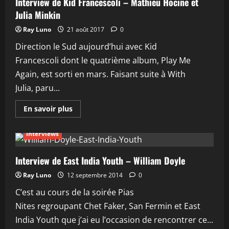
Interview de Kid Francescoli – Mathieu Hocine et
coffret
Julia Minkin
dégustation
Rhum
en
Ray Luno
21 août 2017
0
2026
:
Direction le Sud aujourd’hui avec Kid
guide
et
Francescoli dont le quatrième album, Play Me
conseils
Again, est sorti en mars. Faisant suite à With
Julia, paru...
En
En savoir plus
savoir
plus
sur
Interviews
Interview
de
Kid
Francescoli
Interview de East India Youth – William Doyle
–
Mathieu
Ray Luno
12 septembre 2014
0
Hocine
et
C’est au cours de la soirée Pias
Julia
Minkin
Nites regroupant Chet Faker, San Fermin et East
India Youth que j’ai eu l’occasion de rencontrer ce...