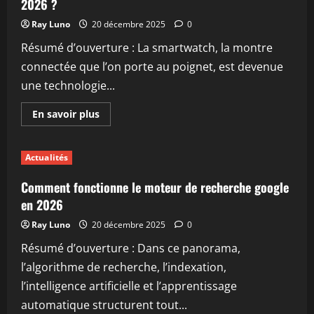
2026 ?
Ray Luno
20 décembre 2025
0
Résumé d’ouverture : La smartwatch, la montre
connectée que l’on porte au poignet, est devenue
une technologie...
En
En savoir plus
savoir
plus
sur
Qu’est-
Actualités
ce
qu’une
smartwatch
Comment fonctionne le moteur de recherche google
et
à
en 2026
quoi
sert-
Ray Luno
20 décembre 2025
0
elle
en
Résumé d’ouverture : Dans ce panorama,
2026
?
l’algorithme de recherche, l’indexation,
l’intelligence artificielle et l’apprentissage
automatique structurent tout...