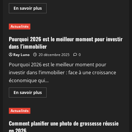
En
En savoir plus
savoir
plus
sur
Comment
Actualités
fonctionne
le
moteur
Pourquoi 2026 est le meilleur moment pour investir
de
recherche
dans l’immobilier
google
en
Ray Luno
20 décembre 2025
0
2026
Pourquoi 2026 est le meilleur moment pour
investir dans l’immobilier : face à une croissance
économique qui...
En
En savoir plus
savoir
plus
sur
Pourquoi
Actualités
2026
est
le
Comment planifier une photo de grossesse réussie
meilleur
moment
en 2026