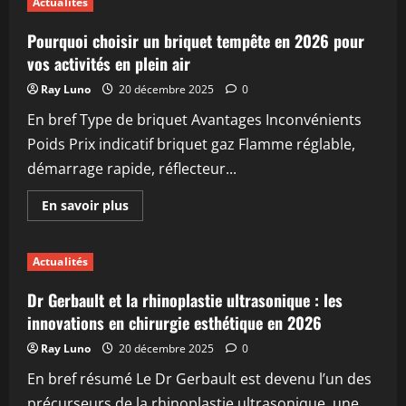
Actualités
vous
devriez
ranger
Pourquoi choisir un briquet tempête en 2026 pour
vos
chaussures
vos activités en plein air
en
2026
Ray Luno
20 décembre 2025
0
pour
un
En bref Type de briquet Avantages Inconvénients
intérieur
organisé
Poids Prix indicatif briquet gaz Flamme réglable,
démarrage rapide, réflecteur...
En
En savoir plus
savoir
plus
sur
Pourquoi
Actualités
choisir
un
briquet
Dr Gerbault et la rhinoplastie ultrasonique : les
tempête
en
innovations en chirurgie esthétique en 2026
2026
pour
Ray Luno
20 décembre 2025
0
vos
activités
En bref résumé Le Dr Gerbault est devenu l’un des
en
plein
précurseurs de la rhinoplastie ultrasonique, une